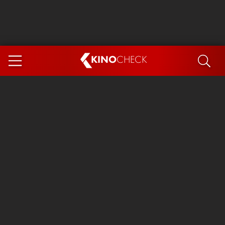
KINO
CHECK
App
DEMNÄCHST IM KINO
Steckerlfischfiasko
Ice Cream Man
Das Ende der Sterne
Exit 8
You, Me & Italy
Marsupilami