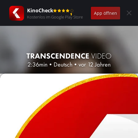
KinoCheck
App öffnen
Kostenlos im Google Play Store
TRANSCENDENCE
VIDEO
2:36min
•
Deutsch
•
vor 12 Jahren