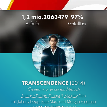
1,2 mio.
206
3479
97%
Aufrufe
Gefällt es
TRANSCENDENCE
(2014)
Gestern war er nur ein Mensch
Science Fiction
,
Drama
&
Mystery
Film
mit
Johnny Depp
,
Kate Mara
und
Morgan Freeman