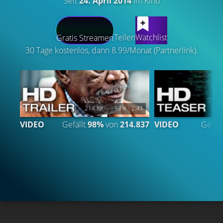
Seit
24. April 2014
im Kino
LATEST CONTENT
Teilen
Watchlist
Gratis Streamen
30 Tage kostenlos, dann 8.99/Monat (Partnerlink).
214.8K
98%
2:41
VIDEO
Gefällt
98%
von
214.837
VIDEO
Gefäll