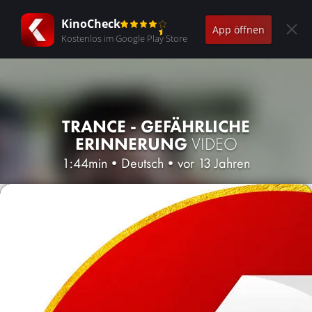
KinoCheck
App öffnen
Kostenlos im Google Play Store
TRANCE - GEFÄHRLICHE
ERINNERUNG
VIDEO
1:44min
•
Deutsch
•
vor 13 Jahren