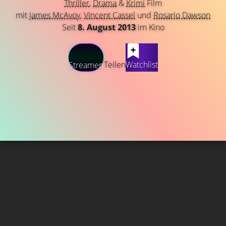
Thriller
,
Drama
&
Krimi
Film
mit
James McAvoy
,
Vincent Cassel
und
Rosario Dawson
Seit
8. August 2013
im Kino
Teilen
Watchlist
Streamen