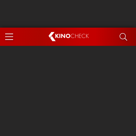
KINO
CHECK
App
DEMNÄCHST IM KINO
Steckerlfischfiasko
Ice Cream Man
Das Ende der Sterne
Exit 8
You, Me & Italy
Marsupilami