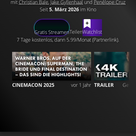
mit
Christian Bale
,
Jake Gyllenhaal
und
Penélope Cruz
Seit
5. März 2026
im Kino
LATEST CONTENT
Teilen
Watchlist
Gratis Streamen
7 Tage kostenlos, dann 5.99/Monat (Partnerlink).
WARNER BROS. AUF DER
CINEMACON: SUPERMAN, THE
BRIDE UND FINAL DESTINATION
– DAS SIND DIE HIGHLIGHTS!
CINEMACON 2025
vor 1 Jahr
TRAILER
Gefäll