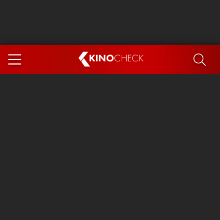
KINO
CHECK
App
DEMNÄCHST IM KINO
Steckerlfischfiasko
Ice Cream Man
Das Ende der Sterne
Exit 8
You, Me & Italy
Marsupilami