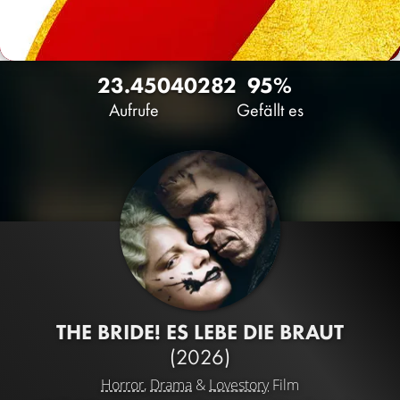
23.450
40
282
95%
Aufrufe
Gefällt es
THE BRIDE! ES LEBE DIE BRAUT
(2026)
Horror
,
Drama
&
Lovestory
Film