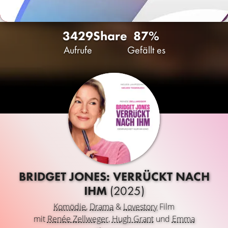
3429
Share
87%
Aufrufe
Gefällt es
BRIDGET JONES: VERRÜCKT NACH
IHM
(2025)
Komödie
,
Drama
&
Lovestory
Film
mit
Renée Zellweger
,
Hugh Grant
und
Emma