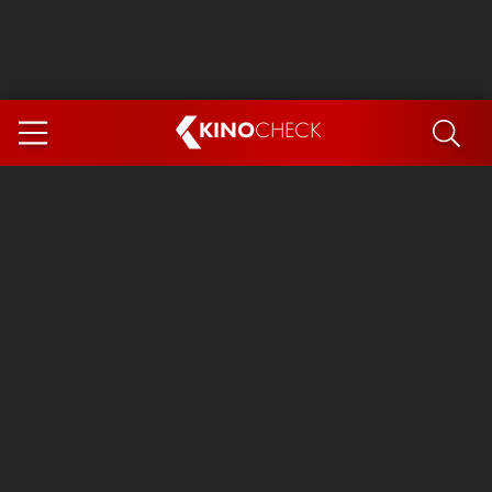
KINO
CHECK
App
DEMNÄCHST IM KINO
Steckerlfischfiasko
Ice Cream Man
Das Ende der Sterne
Exit 8
You, Me & Italy
Marsupilami