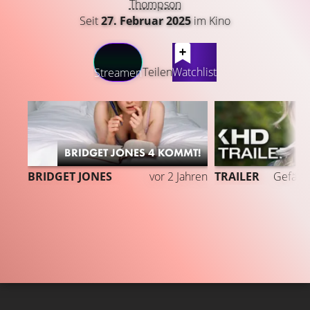
Thompson
Seit
27. Februar 2025
im Kino
LATEST CONTENT
Teilen
Watchlist
Streamen
BRIDGET JONES 4 KOMMT!
4
BRIDGET JONES
vor 2 Jahren
TRAILER
Gefällt