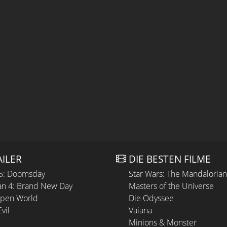
AILER
DIE BESTEN FILME
 5: Doomsday
Star Wars: The Mandaloria
n 4: Brand New Day
Masters of the Universe
Open World
Die Odyssee
vil
Vaiana
Minions & Monster