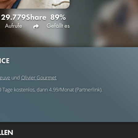
29.779
Share
89%
Aufrufe
Gefällt es
ICE
neuve
und
Olivier Gourmet
0 Tage kostenlos, dann 4.99/Monat (Partnerlink).
LLEN