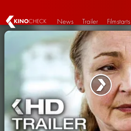
News
Trailer
Filmstarts
KINO
CHECK