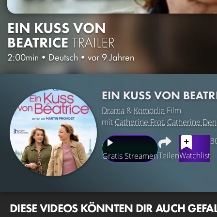
EIN KUSS VON
BEATRICE
TRAILER
2:00min
•
Deutsch
•
vor 9 Jahren
EIN KUSS VON BEATR
Drama
&
Komödie
Film
mit
Catherine Frot
,
Catherine De
3
Teilen
Watchlist
Gratis Streamen
DIESE VIDEOS KÖNNTEN DIR AUCH GEFA