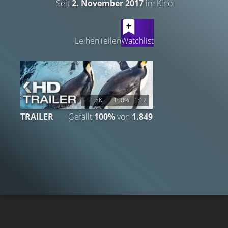
Seit
2. November 2017
im Kino
LATEST CONTENT
Leihen
Teilen
Watchlist
1.8K
100%
1:12
TRAILER
Gefällt
100%
von
1.849