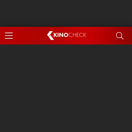
KINO
CHECK
App
DEMNÄCHST IM KINO
Steckerlfischfiasko
Ice Cream Man
Das Ende der Sterne
Exit 8
You, Me & Italy
Marsupilami