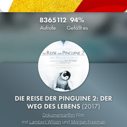
8365
112
94%
Aufrufe
Gefällt es
DIE REISE DER PINGUINE 2: DER
WEG DES LEBENS
(2017)
Dokumentarfilm
Film
mit
Lambert Wilson
und
Morgan Freeman