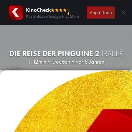
KinoCheck
App öffnen
Kostenlos im Google Play Store
DIE REISE DER PINGUINE 2
TRAILER
1:12min
•
Deutsch
•
vor 8 Jahren