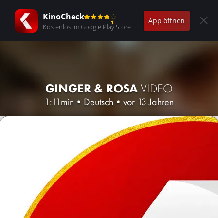
KinoCheck
App öffnen
Kostenlos im Google Play Store
GINGER & ROSA
VIDEO
1:11min
•
Deutsch
•
vor 13 Jahren