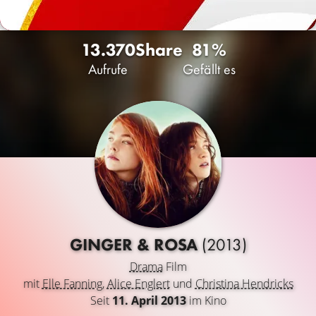
13.370
Share
81%
Aufrufe
Gefällt es
GINGER & ROSA
(2013)
Drama
Film
mit
Elle Fanning
,
Alice Englert
und
Christina Hendricks
Seit
11. April 2013
im Kino