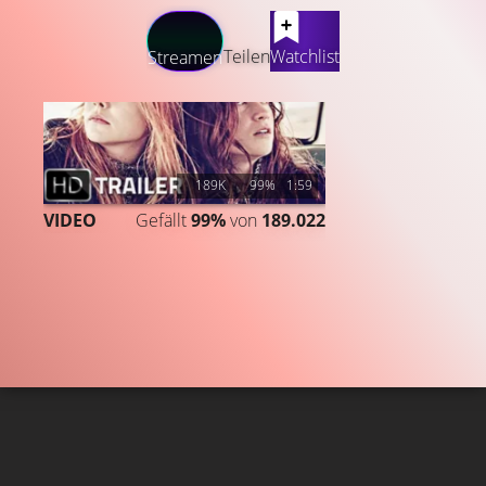
LATEST CONTENT
Teilen
Watchlist
Streamen
189K
99%
1:59
VIDEO
Gefällt
99%
von
189.022