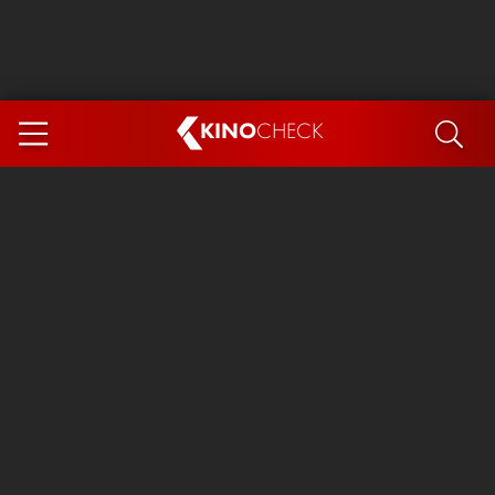
KINO
CHECK
App
DEMNÄCHST IM KINO
Steckerlfischfiasko
Ice Cream Man
Das Ende der Sterne
Exit 8
You, Me & Italy
Marsupilami