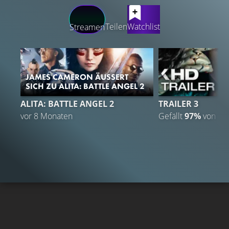
LATEST CONTENT
Teilen
Watchlist
Streamen
JAMES CAMERON ÄUSSERT S
ICH ZU ALITA: BATTLE ANGEL 2
ALITA: BATTLE ANGEL 2
TRAILER 3
vor 8 Monaten
Gefällt
97%
von
1.