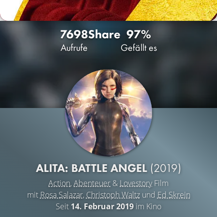
7698
Share
97%
Aufrufe
Gefällt es
ALITA: BATTLE ANGEL
(2019)
Action
,
Abenteuer
&
Lovestory
Film
mit
Rosa Salazar
,
Christoph Waltz
und
Ed Skrein
Seit
14. Februar 2019
im Kino