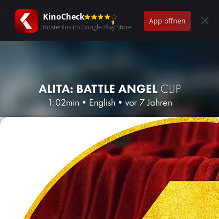
KinoCheck
App öffnen
Kostenlos im Google Play Store
ALITA: BATTLE ANGEL
CLIP
1:02min
•
English
•
vor 7 Jahren