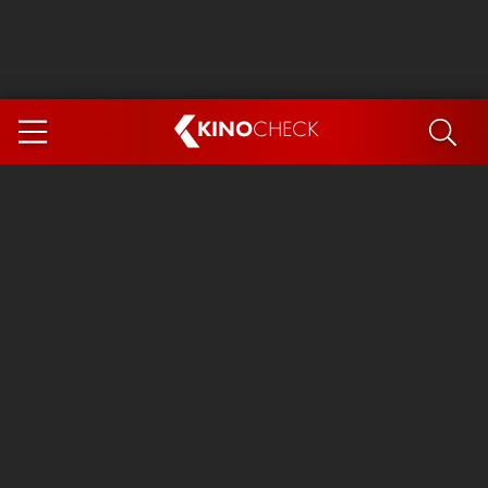
KINO
CHECK
App
DEMNÄCHST IM KINO
Steckerlfischfiasko
Ice Cream Man
Das Ende der Sterne
Exit 8
You, Me & Italy
Marsupilami