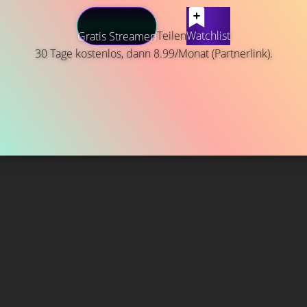
Teilen
Watchlist
Gratis Streamen
30 Tage kostenlos, dann 8.99/Monat (Partnerlink).