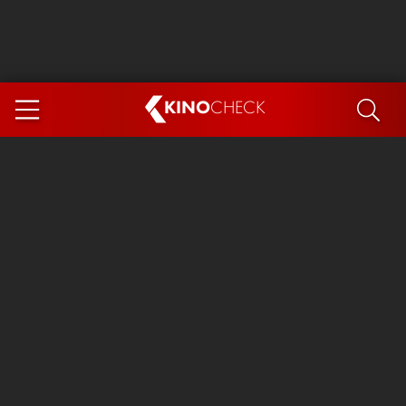
KINO
CHECK
App
DEMNÄCHST IM KINO
Steckerlfischfiasko
Ice Cream Man
Das Ende der Sterne
Exit 8
You, Me & Italy
Marsupilami