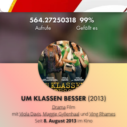
564.272
50
318
99%
Aufrufe
Gefällt es
UM KLASSEN BESSER
(2013)
Drama
Film
mit
Viola Davis
,
Maggie Gyllenhaal
und
Ving Rhames
Seit
8. August 2013
im Kino