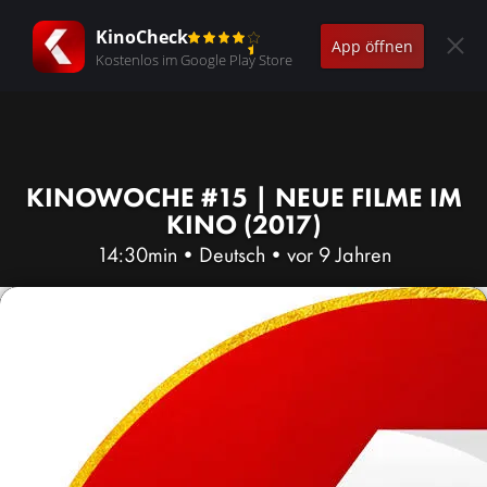
KinoCheck
App öffnen
Kostenlos im Google Play Store
KINOWOCHE #15 | NEUE FILME IM
KINO (2017)
14:30min
•
Deutsch
•
vor 9 Jahren