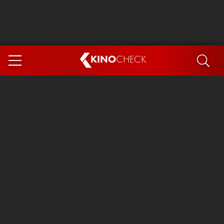
KINO
CHECK
App
DEMNÄCHST IM KINO
Steckerlfischfiasko
Ice Cream Man
Das Ende der Sterne
Exit 8
You, Me & Italy
Marsupilami