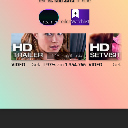
Seit
14. Mai 2015
im Kino
LATEST CONTENT
Teilen
Watchlist
Streamen
1.4M
97%
2:23
1
VIDEO
Gefällt
97%
von
1.354.766
VIDEO
Gefällt