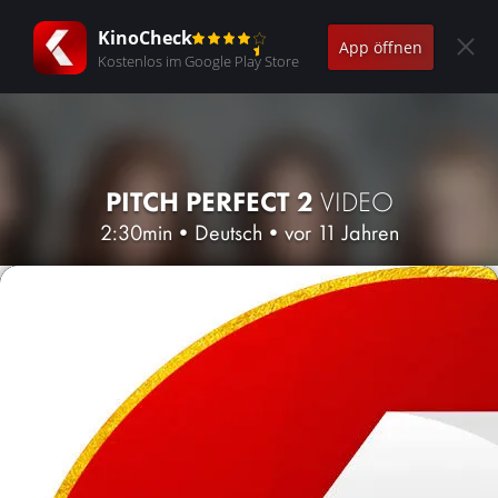
KinoCheck
App öffnen
Kostenlos im Google Play Store
PITCH PERFECT 2
VIDEO
2:30min
•
Deutsch
•
vor 11 Jahren