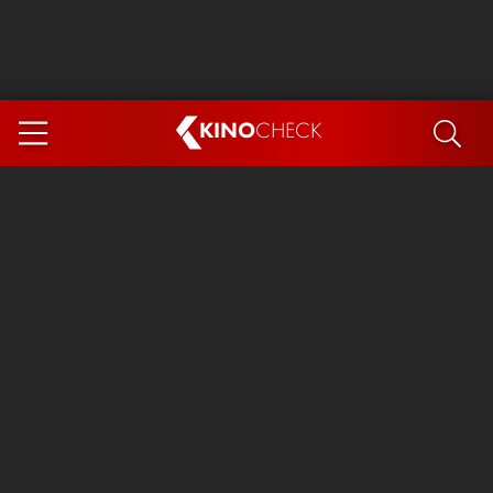
KINO
CHECK
App
DEMNÄCHST IM KINO
Steckerlfischfiasko
Ice Cream Man
Das Ende der Sterne
Exit 8
You, Me & Italy
Marsupilami