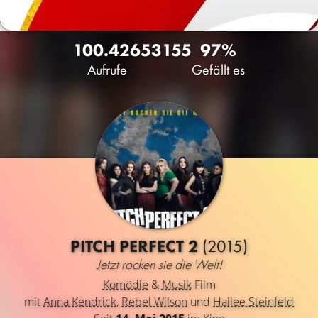
100.426
53
155
97%
Aufrufe
Gefällt es
PITCH PERFECT 2
(2015)
Jetzt rocken sie die Welt!
Komödie
&
Musik
Film
mit
Anna Kendrick
,
Rebel Wilson
und
Hailee Steinfeld