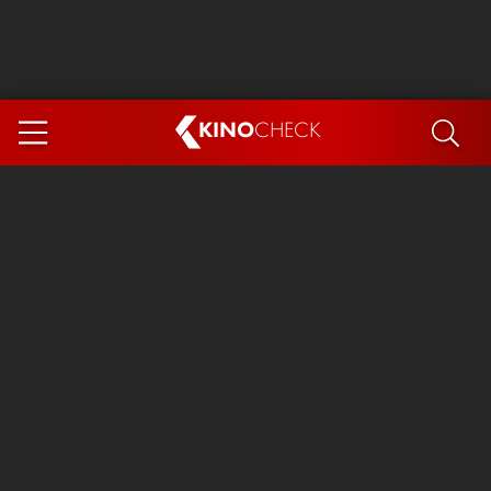
KINO
CHECK
App
DEMNÄCHST IM KINO
Steckerlfischfiasko
The Invite
Ice Cream Man
Das Ende der Sterne
Exit 8
You, Me & Italy