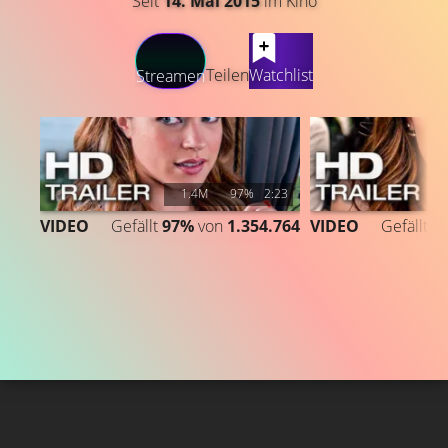
Seit
14. Mai 2015
im Kino
LATEST CONTENT
Teilen
Watchlist
Streamen
1.4M
97%
2:23
VIDEO
Gefällt
97%
von
1.354.764
VIDEO
Gefällt
9