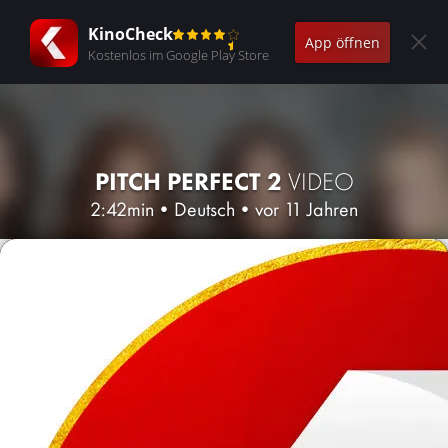
KinoCheck
App öffnen
Kostenlos im Google Play Store
PITCH PERFECT 2
VIDEO
2:42min
•
Deutsch
•
vor 11 Jahren