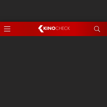
KINO
CHECK
App
DEMNÄCHST IM KINO
Steckerlfischfiasko
Ice Cream Man
Das Ende der Sterne
Exit 8
You, Me & Italy
Marsupilami