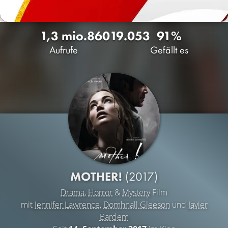
1,3 mio.
860
19.053
91%
Aufrufe
Gefällt es
MOTHER!
(2017)
Drama
,
Horror
&
Mystery
Film
mit
Jennifer Lawrence
,
Domhnall Gleeson
und
Javier
Bardem