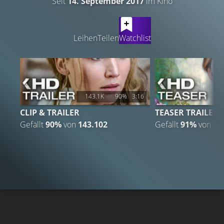
Seit
14. September 2017
im Kino
LATEST CONTENT
Leihen
Teilen
Watchlist
143.1K
90%
3:16
CLIP & TRAILER
TEASER TRAILER
Gefällt
90%
von
143.102
Gefällt
91%
von
59