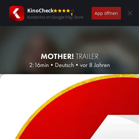
KinoCheck
App öffnen
Kostenlos im Google Play Store
MOTHER!
TRAILER
2:16min
•
Deutsch
•
vor 8 Jahren