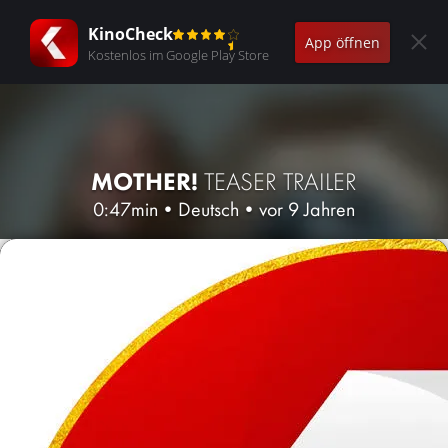
KinoCheck
App öffnen
Kostenlos im Google Play Store
MOTHER!
TEASER TRAILER
0:47min
•
Deutsch
•
vor 9 Jahren