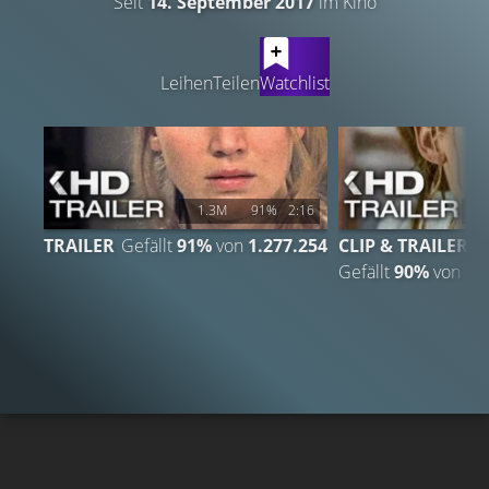
Seit
14. September 2017
im Kino
LATEST CONTENT
Leihen
Teilen
Watchlist
1.3M
91%
2:16
1
TRAILER
Gefällt
91%
von
1.277.254
CLIP & TRAILER
Gefällt
90%
von
14