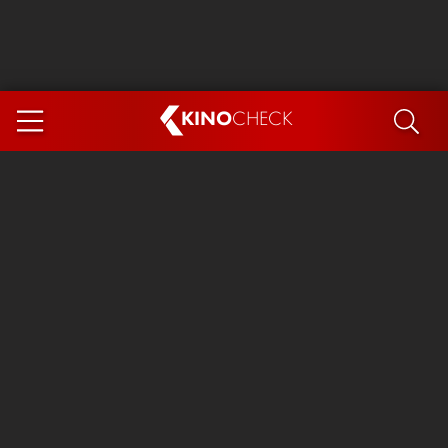
KINO
CHECK
App
DEMNÄCHST IM KINO
Steckerlfischfiasko
Ice Cream Man
Das Ende der Sterne
Exit 8
You, Me & Italy
Marsupilami