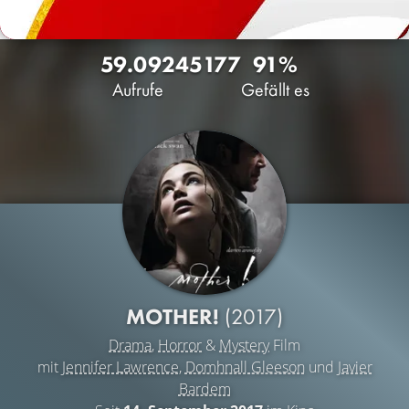
59.092
45
177
91%
Aufrufe
Gefällt es
MOTHER!
(2017)
Drama
,
Horror
&
Mystery
Film
mit
Jennifer Lawrence
,
Domhnall Gleeson
und
Javier
Bardem