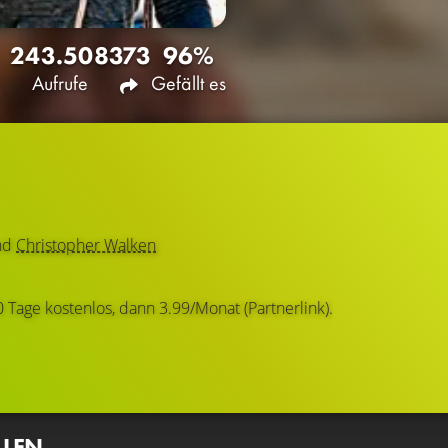
243.508
373
96%
Aufrufe
Gefällt es
nd
Christopher Walken
0 Tage kostenlos, dann 3.99/Monat (Partnerlink).
LLEN