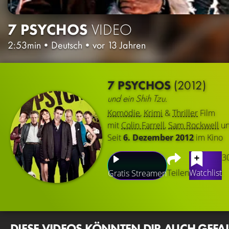
7 PSYCHOS
VIDEO
2:53min
•
Deutsch
•
vor 13 Jahren
7 PSYCHOS
(2012)
und ein Shih Tzu.
Komödie
,
Krimi
&
Thriller
Film
mit
Colin Farrell
,
Sam Rockwell
u
Seit
6. Dezember 2012
im Kino
3
Teilen
Watchlist
Gratis Streamen
DIESE VIDEOS KÖNNTEN DIR AUCH GEFA