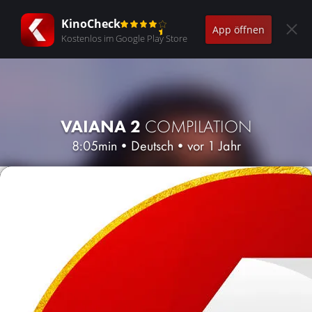
KinoCheck
App öffnen
Kostenlos im Google Play Store
VAIANA 2
COMPILATION
8:05min
•
Deutsch
•
vor 1 Jahr