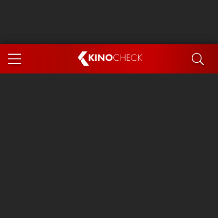
KINO
CHECK
App
DEMNÄCHST IM KINO
Steckerlfischfiasko
Ice Cream Man
Das Ende der Sterne
Exit 8
You, Me & Italy
Marsupilami