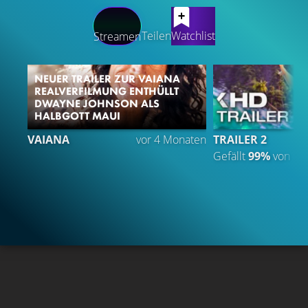
LATEST CONTENT
Teilen
Watchlist
Streamen
NEUER TRAILER ZUR VAIANA
REALVERFILMUNG ENTHÜLLT
DWAYNE JOHNSON ALS
HALBGOTT MAUI
VAIANA
vor 4 Monaten
TRAILER 2
Gefällt
99%
von
1.