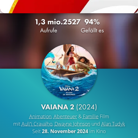
1,3 mio.
2527
94%
Aufrufe
Gefällt es
VAIANA 2
(2024)
Animation
,
Abenteuer
&
Familie
Film
mit
Auliʻi Cravalho
,
Dwayne Johnson
und
Alan Tudyk
Seit
28. November 2024
im Kino