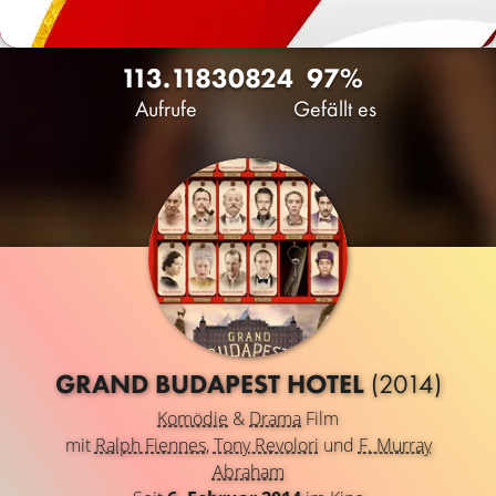
113.118
30
824
97%
Aufrufe
Gefällt es
GRAND BUDAPEST HOTEL
(2014)
Komödie
&
Drama
Film
mit
Ralph Fiennes
,
Tony Revolori
und
F. Murray
Abraham