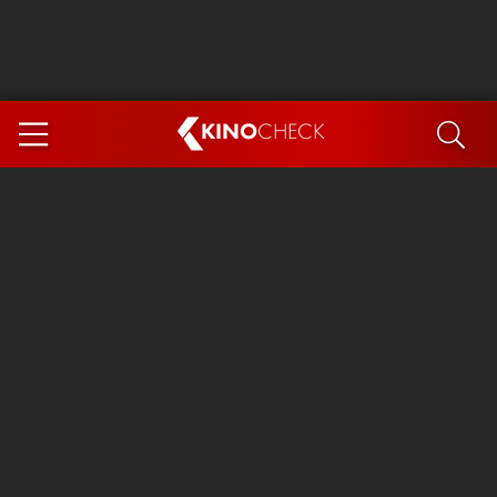
KINO
CHECK
App
DEMNÄCHST IM KINO
Steckerlfischfiasko
Ice Cream Man
Das Ende der Sterne
Exit 8
You, Me & Italy
Marsupilami