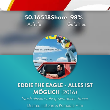
50.165
18
Share
98%
Aufrufe
Gefällt es
EDDIE THE EAGLE - ALLES IST
MÖGLICH
(2016)
Nach einem wahr gewordenen Traum.
Drama
,
Historie
&
Komödie
Film