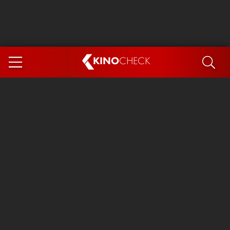
KINO
CHECK
App
DEMNÄCHST IM KINO
Steckerlfischfiasko
Ice Cream Man
Das Ende der Sterne
Exit 8
You, Me & Italy
Marsupilami