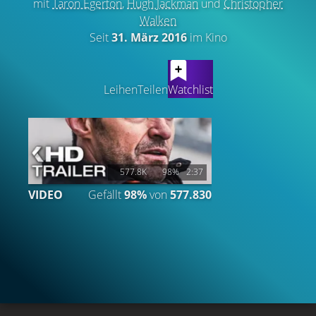
mit
Taron Egerton
,
Hugh Jackman
und
Christopher
Walken
Seit
31. März 2016
im Kino
LATEST CONTENT
Leihen
Teilen
Watchlist
577.8K
98%
2:37
VIDEO
Gefällt
98%
von
577.830