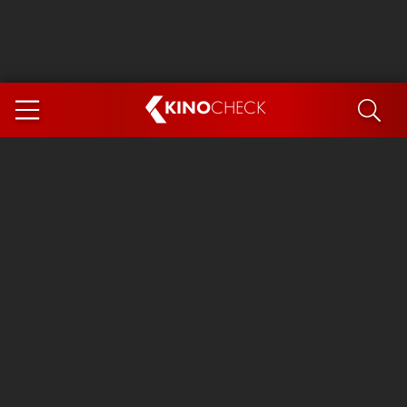
KINO
CHECK
App
DEMNÄCHST IM KINO
Steckerlfischfiasko
Ice Cream Man
Das Ende der Sterne
Exit 8
You, Me & Italy
Marsupilami