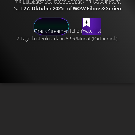
mit
Bill Skarsgård
,
James Remar
und
Taylour Paige
Seit
27. Oktober 2025
auf
WOW Filme & Serien
Teilen
Watchlist
Gratis Streamen
7 Tage kostenlos, dann 5.99/Monat (Partnerlink).