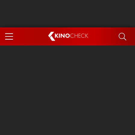
KINO
CHECK
App
DEMNÄCHST IM KINO
Steckerlfischfiasko
Ice Cream Man
Das Ende der Sterne
Exit 8
You, Me & Italy
Marsupilami