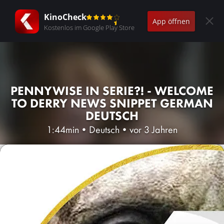
KinoCheck
App öffnen
Kostenlos im Google Play Store
PENNYWISE IN SERIE?! - WELCOME
TO DERRY NEWS SNIPPET GERMAN
DEUTSCH
1:44min
•
Deutsch
•
vor 3 Jahren