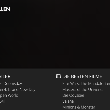
LLEN
AILER
DIE BESTEN FILME
 5: Doomsday
Star Wars: The Mandaloria
n 4: Brand New Day
Masters of the Universe
Open World
Die Odyssee
vil
Vaiana
Minions & Monster