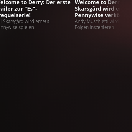
elcome to Derry: Der erste
Welcome to Derry: Bil
railer zur "Es"-
Skarsgård wird erneu
requelserie!
Pennywise verkörper
ll Skarsgård wird erneut
Andy Muschietti wird eine 
nnywise spielen
Folgen inszenieren