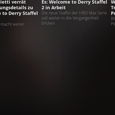
etti verrät
Es: Welcome to Derry Staffel
W
ungsdetails zu
2 in Arbeit
T
 to Derry Staffel
P
Die neue Staffel der HBO Max Serie
soll weiter in die Vergangenheit
Bi
blicken
Pe
 macht weiter