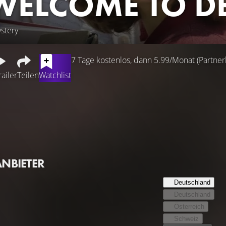
 WELCOME TO D
stery
7 Tage kostenlos, dann 5.99/Monat (Partnerl
railer
Teilen
Watchlist
62: Die Familie Hanlon zieht in die scheinbar idyllische Kleins
 die Eltern versuchen, sich mitsamt ihrem kleinen Sohn einzu
en kleine Kinder spurlos, und seltsame Erscheinungen versetz
schicksalhafte Freundschaft und entdecken gemeinsam ein uraltes
 dunklen Geheimnissen - bis sich die unfassbare Bedrohung allm
ANBIETER
Deutschland
Deutschland
Österreich
Schweiz