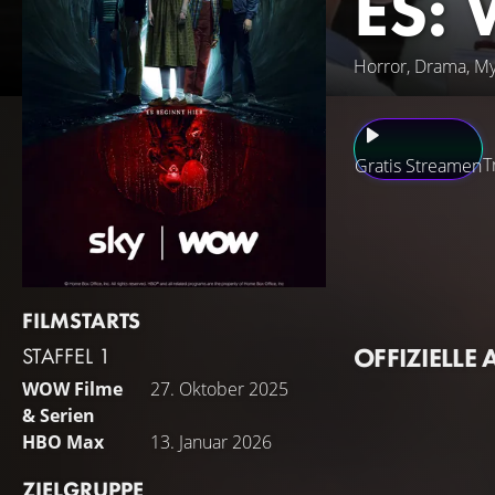
ES:
Horror, Drama, My
T
Gratis Streamen
Derry, im Jahr 19
beginnen. Während
wieder verschwind
Jugendliche eine 
FILMSTARTS
einen Strudel aus
OFFIZIELLE 
STAFFEL 1
WOW Filme
27. Oktober 2025
& Serien
HBO Max
13. Januar 2026
ZIELGRUPPE