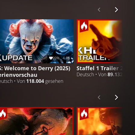
99%
4:16
S: Welcome to Derry (2025)
Staffel 1 Trailer 2
erienvorschau
Deutsch • Von
89.132
gese
utsch • Von
118.004
gesehen