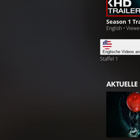
Season 1 Tra
English • View
Englische Videos an
Staffel 1
AKTUELLE
ES: WELCOME