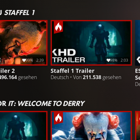
U
STAFFEL 1
99%
2:39
98%
2:03
iler 2
Staffel 1 Trailer
E
S
496.164
gesehen
Deutsch • Von
211.538
gesehen
De
OR
IT: WELCOME TO DERRY