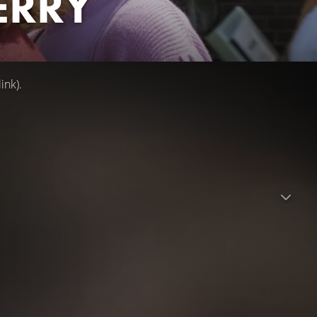
ERRY
ink).
tadt im US-Bundesstaat Maine, um ein neues Leben zu
leben, häufen sich bald beunruhigende Vorfälle: Immer
en die Bewohner in Angst. Unterdessen schließen ein paar
 Grauen, das tief unter der Stadt lauert. Sie geraten in
ählich in einer unheimliche Clownsgestalt verdichtet.