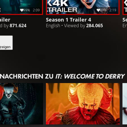
99%
2:09
99%
2:19
iler
Season 1 Trailer 4
S
ed by
871.624
English • Viewed by
284.065
En
zeigen
 NACHRICHTEN ZU
IT: WELCOME TO DERRY
 TO DERRY
ES: WELCOME TO DERRY
E