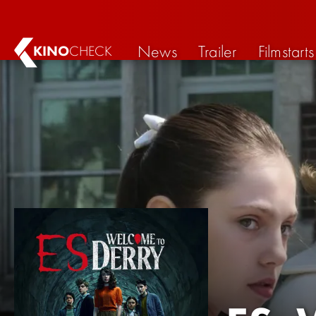
News
Trailer
Filmstarts
KINO
CHECK