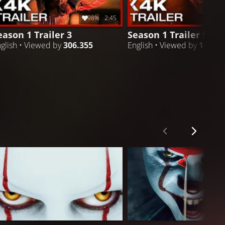
98%
2:45
eason 1 Trailer 3
Season 1 Trailer 5
glish • Viewed by
306.355
English • Viewed by
149.90
S: WELCOME TO DERRY
ES