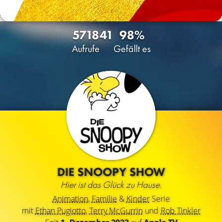
5718
41
98%
Aufrufe
Gefällt es
DIE SNOOPY SHOW
Hier ist das Glück zu Hause.
Animation
,
Familie
&
Kinder
Serie
mit
Ethan Pugiotto
,
Terry McGurrin
und
Rob Tinkler