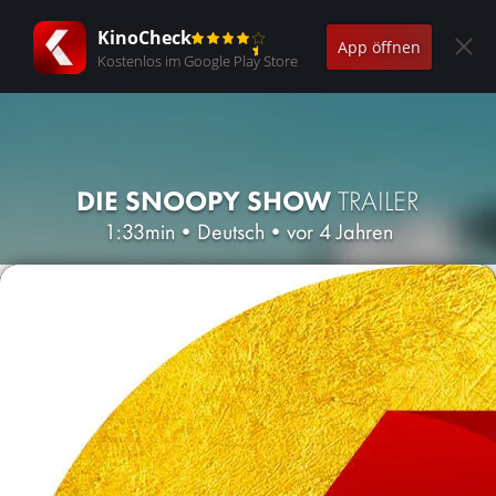
KinoCheck
App öffnen
Kostenlos im Google Play Store
DIE SNOOPY SHOW
TRAILER
1:33min
•
Deutsch
•
vor 4 Jahren