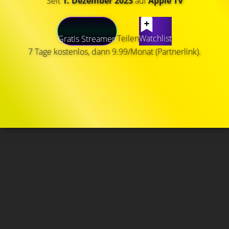
Seit
1. Dezember 2023
auf
Apple TV
Teilen
Watchlist
Gratis Streamen
7 Tage kostenlos, dann 9.99/Monat (Partnerlink).