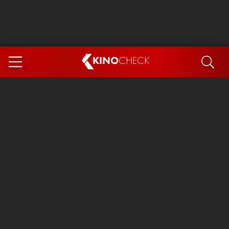
KINO
CHECK
App
DEMNÄCHST IM KINO
Steckerlfischfiasko
Ice Cream Man
Das Ende der Sterne
Exit 8
You, Me & Italy
Marsupilami