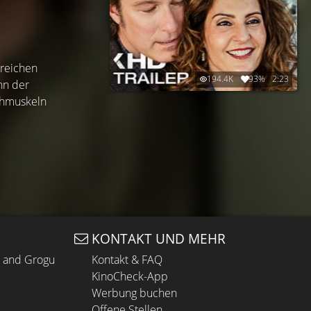
greichen
194.4K
93%
2:23
nn der
achmuskeln
KONTAKT UND MEHR
n and Grogu
Kontakt & FAQ
KinoCheck-App
Werbung buchen
Offene Stellen