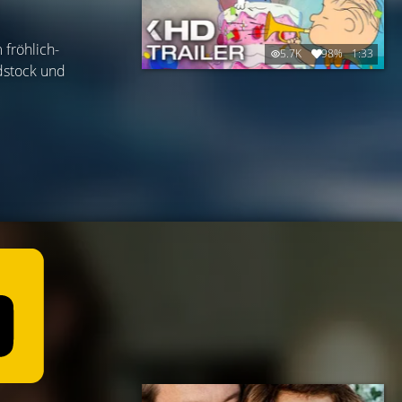
 fröhlich-
5.7K
98%
1:33
dstock und