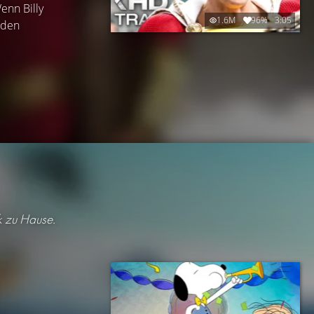
enn Billy
1.6M
96%
3:05
 den
k zu Hause.