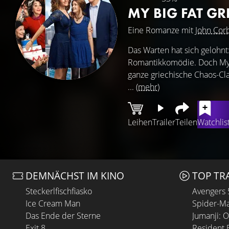
MY BIG FAT G
Eine Romanze mit
John Cor
Das Warten hat sich gelohnt
Romantikkomödie. Doch My 
ganze griechische Chaos-Cl
...
(mehr)
Leihen
Trailer
Teilen
Watchlis
DEMNÄCHST IM KINO
TOP TR
Steckerlfischfiasko
Avengers
Ice Cream Man
Spider-Ma
Das Ende der Sterne
Jumanji: 
Exit 8
Resident E