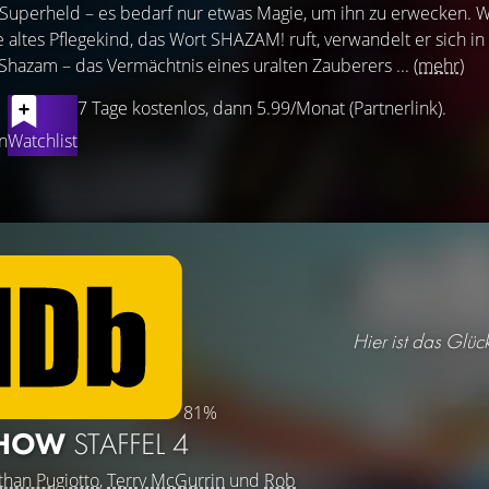
 Superheld – es bedarf nur etwas Magie, um ihn zu erwecken. W
e altes Pflegekind, das Wort SHAZAM! ruft, verwandelt er sich in
azam – das Vermächtnis eines uralten Zauberers ...
(mehr)
7 Tage kostenlos, dann 5.99/Monat (Partnerlink).
n
Watchlist
Hier ist das Glüc
81%
SHOW
STAFFEL 4
than Pugiotto
,
Terry McGurrin
und
Rob