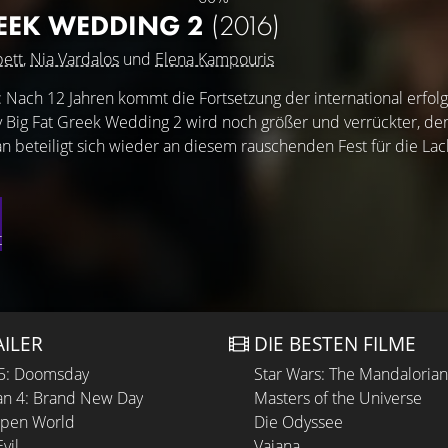
REEK WEDDING 2
(2016)
bett
,
Nia Vardalos
und
Elena Kampouris
: Nach 12 Jahren kommt die Fortsetzung der international erfol
Big Fat Greek Wedding 2 wird noch größer und verrückter, de
an beteiligt sich wieder an diesem rauschenden Fest für die L
t
AILER
DIE BESTEN FILME
 5: Doomsday
Star Wars: The Mandaloria
n 4: Brand New Day
Masters of the Universe
Open World
Die Odyssee
vil
Vaiana