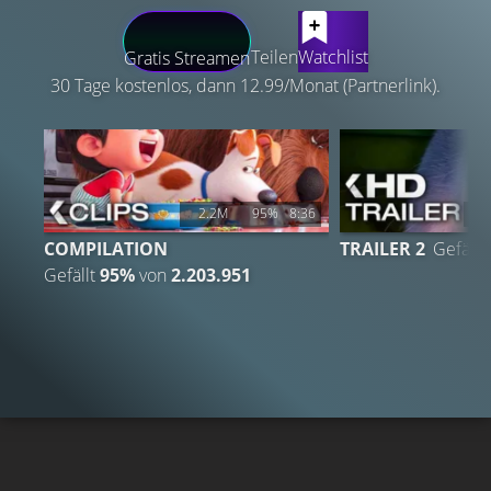
LATEST CONTENT
Teilen
Watchlist
Gratis Streamen
30 Tage kostenlos, dann 12.99/Monat (Partnerlink).
2.2M
95%
8:36
8
COMPILATION
TRAILER 2
Gefällt
Gefällt
95%
von
2.203.951