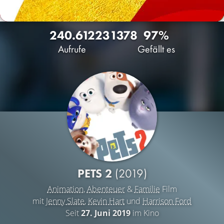
240.612
23
1378
97%
Aufrufe
Gefällt es
PETS 2
(2019)
Animation
,
Abenteuer
&
Familie
Film
mit
Jenny Slate
,
Kevin Hart
und
Harrison Ford
Seit
27. Juni 2019
im Kino