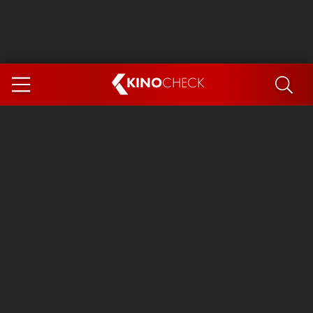
KINO
CHECK
App
DEMNÄCHST IM KINO
Steckerlfischfiasko
Ice Cream Man
Das Ende der Sterne
Exit 8
You, Me & Italy
Marsupilami