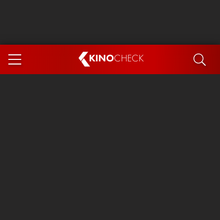
KINO
CHECK
App
DEMNÄCHST IM KINO
Steckerlfischfiasko
Ice Cream Man
Das Ende der Sterne
Exit 8
You, Me & Italy
Marsupilami