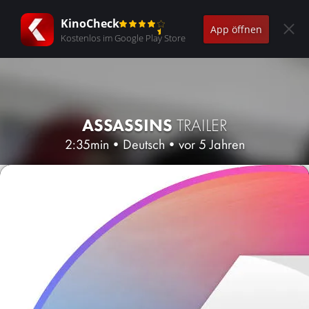
KinoCheck
App öffnen
Kostenlos im Google Play Store
ASSASSINS
TRAILER
2:35min
•
Deutsch
•
vor 5 Jahren