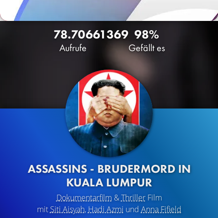
78.706
61
369
98%
Aufrufe
Gefällt es
ASSASSINS - BRUDERMORD IN
KUALA LUMPUR
Dokumentarfilm
&
Thriller
Film
mit
Siti Aisyah
,
Hadi Azmi
und
Anna Fifield