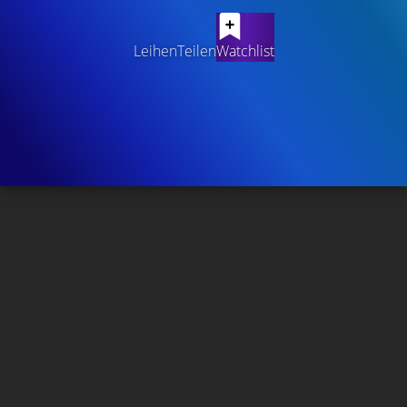
Leihen
Teilen
Watchlist