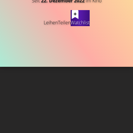
Seit
22. Dezember 2022
im Kino
Leihen
Teilen
Watchlist