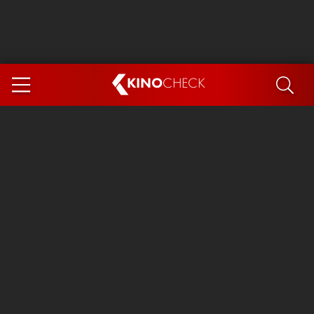
KINO
CHECK
App
DEMNÄCHST IM KINO
Steckerlfischfiasko
Ice Cream Man
Das Ende der Sterne
Exit 8
You, Me & Italy
Marsupilami