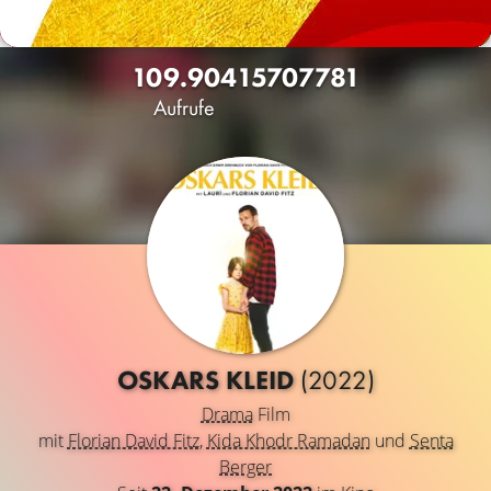
109.904
1570
7781
Aufrufe
OSKARS KLEID
(2022)
Drama
Film
mit
Florian David Fitz
,
Kida Khodr Ramadan
und
Senta
Berger