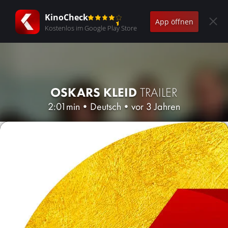
KinoCheck
App öffnen
Kostenlos im Google Play Store
OSKARS KLEID
TRAILER
2:01min
•
Deutsch
•
vor 3 Jahren