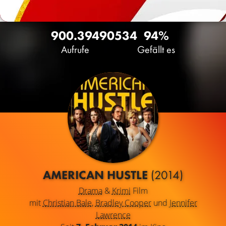
900.394
90
534
94%
Aufrufe
Gefällt es
AMERICAN HUSTLE
(2014)
Drama
&
Krimi
Film
mit
Christian Bale
,
Bradley Cooper
und
Jennifer
Lawrence