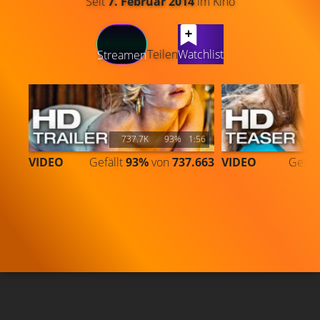
Seit
7. Februar 2014
im Kino
LATEST CONTENT
Teilen
Watchlist
Streamen
737.7K
93%
1:56
VIDEO
Gefällt
93%
von
737.663
VIDEO
Gefäll