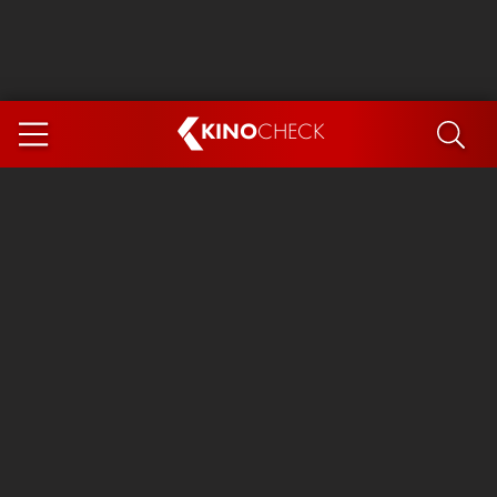
KINO
CHECK
App
DEMNÄCHST IM KINO
Steckerlfischfiasko
The Invite
Ice Cream Man
Das Ende der Sterne
Exit 8
You, Me & Italy