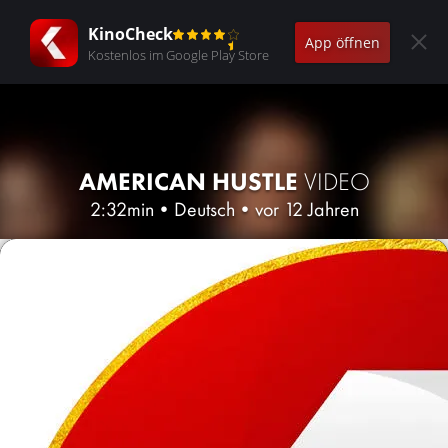
KinoCheck
App öffnen
Kostenlos im Google Play Store
AMERICAN HUSTLE
VIDEO
2:32min
•
Deutsch
•
vor 12 Jahren