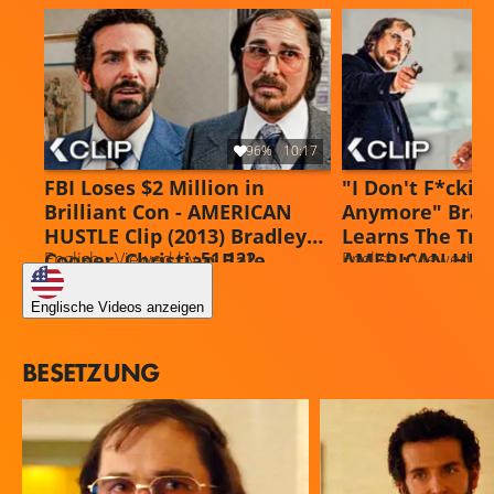
96%
10:17
FBI Loses $2 Million in
"I Don't F*ckin
Brilliant Con - AMERICAN
Anymore" Brad
HUSTLE Clip (2013) Bradley
Learns The Trut
Cooper, Christian Bale
AMERICAN HUST
English • Viewed by
51.122
English • Viewed b
(2013)
Englische Videos anzeigen
BESETZUNG