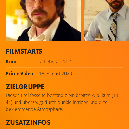
FILMSTARTS
Christian Bale
Bradley Cooper
Kino
7. Februar 2014
Irving Rosenfeld
Richie DiMaso
Prime Video
18. August 2023
ZIELGRUPPE
Dieser Titel fesselte beständig ein breites Publikum (18-
44) und überzeugt durch dunkle Intrigen und eine
beklemmende Atmosphäre.
ZUSATZINFOS