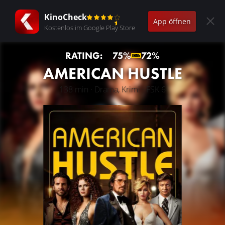
KinoCheck
App öffnen
Kostenlos im Google Play Store
RATING:
75%
72%
AMERICAN HUSTLE
138 min · Drama, Krimi · FSK 6