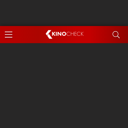
KINO
CHECK
App
DEMNÄCHST IM KINO
Steckerlfischfiasko
Ice Cream Man
Das Ende der Sterne
Exit 8
You, Me & Italy
Marsupilami