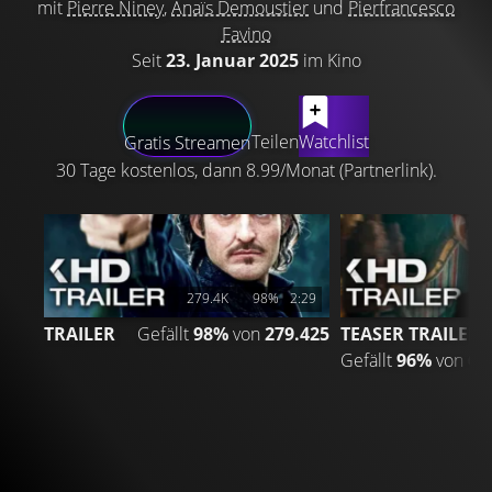
mit
Pierre Niney
,
Anaïs Demoustier
und
Pierfrancesco
Favino
Seit
23. Januar 2025
im Kino
LATEST CONTENT
Teilen
Watchlist
Gratis Streamen
30 Tage kostenlos, dann 8.99/Monat (Partnerlink).
279.4K
98%
2:29
TRAILER
Gefällt
98%
von
279.425
TEASER TRAILER
Gefällt
96%
von
65