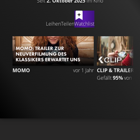
Seit
2. Oktober 2025
im Kino
LATEST CONTENT
Leihen
Teilen
Watchlist
MOMO: TRAILER ZUR
NEUVERFILMUNG DES
KLASSIKERS ERWARTET UNS
MOMO
vor 1 Jahr
CLIP & TRAILER 7
Gefällt
95%
von
33