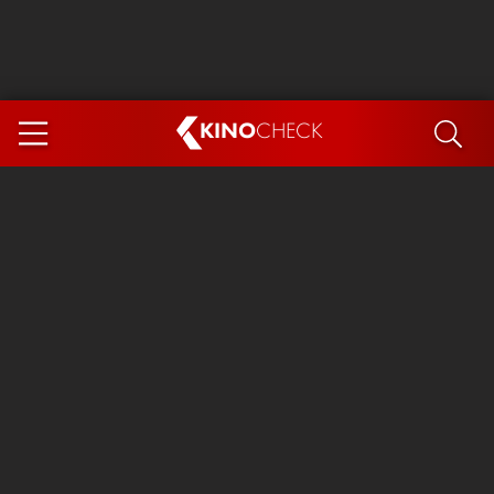
KINO
CHECK
App
DEMNÄCHST IM KINO
Steckerlfischfiasko
Ice Cream Man
Das Ende der Sterne
Exit 8
You, Me & Italy
Marsupilami