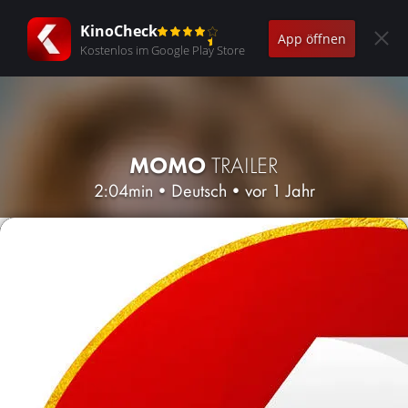
KinoCheck
App öffnen
Kostenlos im Google Play Store
MOMO
TRAILER
2:04min
•
Deutsch
•
vor 1 Jahr