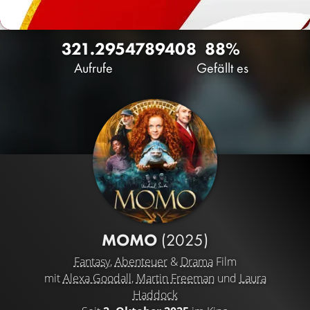
321.295
478
9408
88%
Aufrufe
Gefällt es
MOMO
(2025)
Fantasy
,
Abenteuer
&
Drama
Film
mit
Alexa Goodall
,
Martin Freeman
und
Laura
Haddock