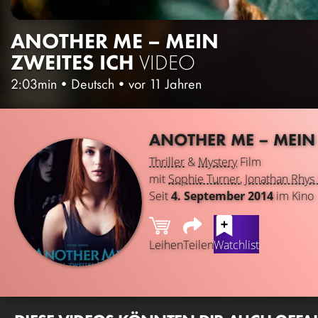
ANOTHER ME – MEIN
ZWEITES ICH
VIDEO
2:03min
•
Deutsch
•
vor 11 Jahren
ANOTHER ME – MEIN
Thriller
&
Mystery
Film
mit
Sophie Turner
,
Jonathan Rhys
Seit
4. September 2014
im Kino
Leihen
Teilen
Watchlist