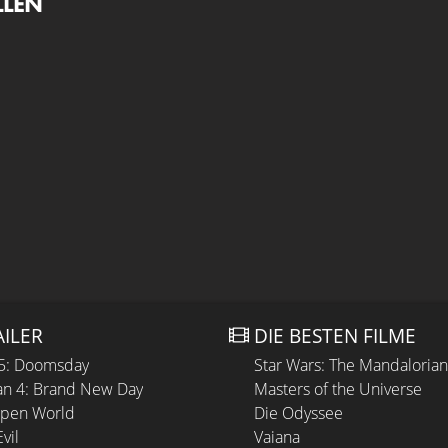
LLEN
AILER
DIE BESTEN FILME
 5: Doomsday
Star Wars: The Mandaloria
n 4: Brand New Day
Masters of the Universe
Open World
Die Odyssee
vil
Vaiana