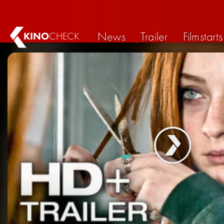
News
Trailer
Filmstarts
KINO
CHECK