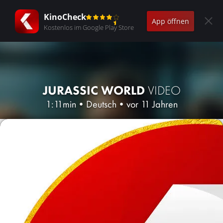
KinoCheck
App öffnen
Kostenlos im Google Play Store
JURASSIC WORLD
VIDEO
1:11min
•
Deutsch
•
vor 11 Jahren