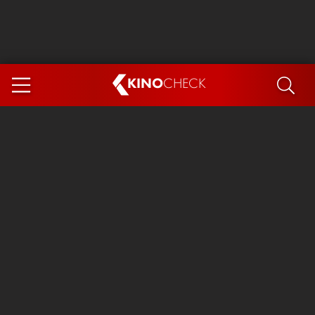
KINO
CHECK
App
DEMNÄCHST IM KINO
Steckerlfischfiasko
Ice Cream Man
Das Ende der Sterne
Exit 8
You, Me & Italy
Marsupilami