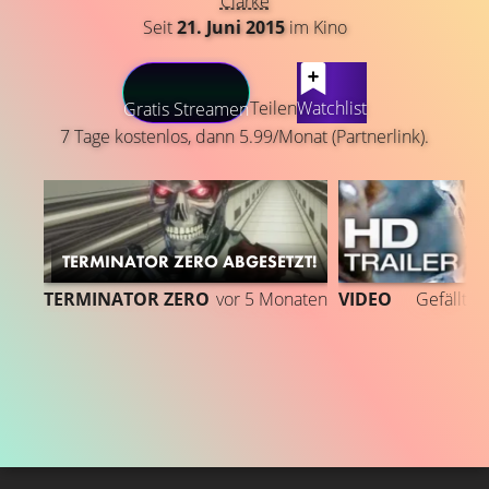
Clarke
Seit
21. Juni 2015
im Kino
LATEST CONTENT
Teilen
Watchlist
Gratis Streamen
7 Tage kostenlos, dann 5.99/Monat (Partnerlink).
TERMINATOR ZERO ABGESETZT!
TERMINATOR ZERO
vor 5 Monaten
VIDEO
Gefällt
9