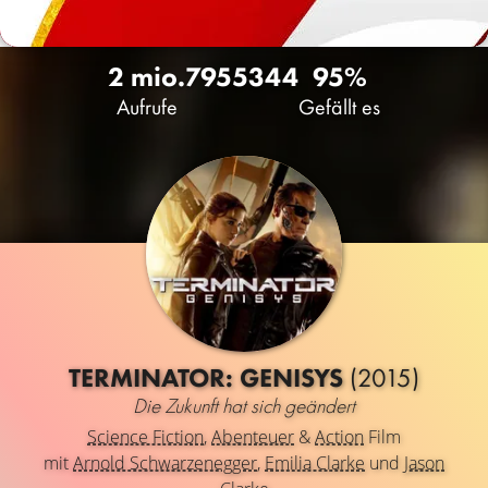
2 mio.
795
5344
95%
Aufrufe
Gefällt es
TERMINATOR: GENISYS
(2015)
Die Zukunft hat sich geändert
Science Fiction
,
Abenteuer
&
Action
Film
mit
Arnold Schwarzenegger
,
Emilia Clarke
und
Jason