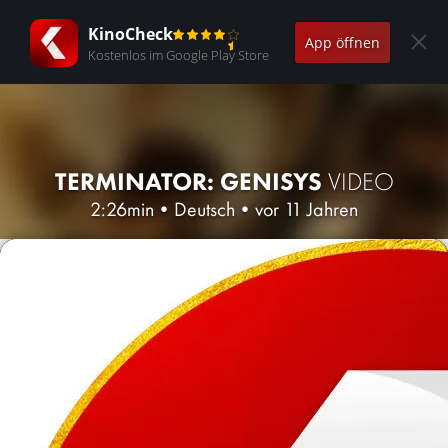
KinoCheck
App öffnen
Kostenlos im Google Play Store
TERMINATOR: GENISYS
VIDEO
2:26min
•
Deutsch
•
vor 11 Jahren