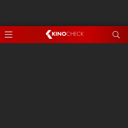
KINO
CHECK
App
DEMNÄCHST IM KINO
Steckerlfischfiasko
Ice Cream Man
Das Ende der Sterne
Exit 8
You, Me & Italy
Marsupilami