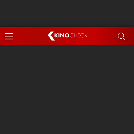
KINO
CHECK
App
DEMNÄCHST IM KINO
Steckerlfischfiasko
Ice Cream Man
Das Ende der Sterne
Exit 8
You, Me & Italy
Marsupilami