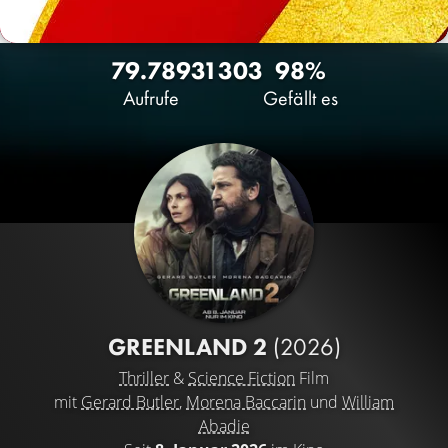
79.789
31
303
98%
Aufrufe
Gefällt es
GREENLAND 2
(2026)
Thriller
&
Science Fiction
Film
mit
Gerard Butler
,
Morena Baccarin
und
William
Abadie