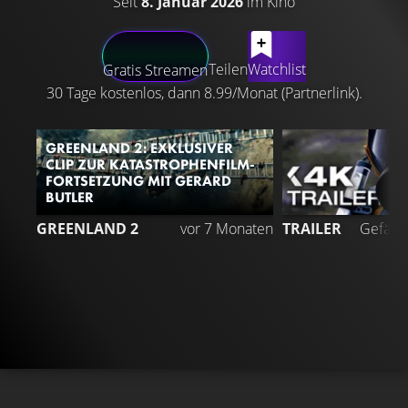
Seit
8. Januar 2026
im Kino
LATEST CONTENT
Teilen
Watchlist
Gratis Streamen
30 Tage kostenlos, dann 8.99/Monat (Partnerlink).
GREENLAND 2: EXKLUSIVER
CLIP ZUR KATASTROPHENFILM-
FORTSETZUNG MIT GERARD
BUTLER
GREENLAND 2
vor 7 Monaten
TRAILER
Gefällt