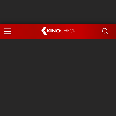
KINO
CHECK
App
DEMNÄCHST IM KINO
Steckerlfischfiasko
Ice Cream Man
Das Ende der Sterne
Exit 8
You, Me & Italy
Marsupilami