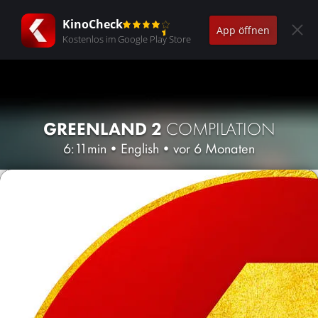
KinoCheck
App öffnen
Kostenlos im Google Play Store
GREENLAND 2
COMPILATION
6:11min
•
English
•
vor 6 Monaten