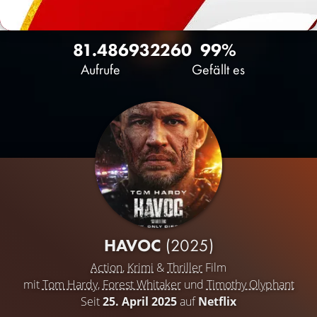
81.486
93
2260
99%
Aufrufe
Gefällt es
HAVOC
(2025)
Action
,
Krimi
&
Thriller
Film
mit
Tom Hardy
,
Forest Whitaker
und
Timothy Olyphant
Seit
25. April 2025
auf
Netflix