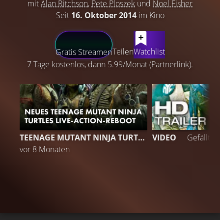
mit
Alan Ritchson
,
Pete Ploszek
und
Noel Fisher
Seit
16. Oktober 2014
im Kino
LATEST CONTENT
Teilen
Watchlist
Gratis Streamen
7 Tage kostenlos, dann 5.99/Monat (Partnerlink).
NEUES TEENAGE MUTANT NINJA
TURTLES LIVE-ACTION-REBOOT
TEENAGE MUTANT NINJA TURTLES
VIDEO
Gefällt
9
vor 8 Monaten