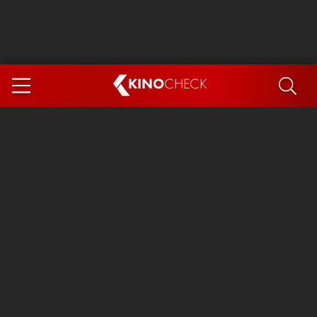
KINO
CHECK
App
DEMNÄCHST IM KINO
Steckerlfischfiasko
Ice Cream Man
Das Ende der Sterne
Exit 8
You, Me & Italy
Marsupilami