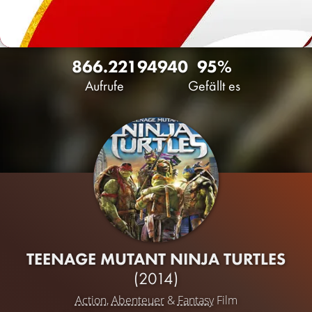
866.221
94
940
95%
Aufrufe
Gefällt es
TEENAGE MUTANT NINJA TURTLES
(2014)
Action
,
Abenteuer
&
Fantasy
Film