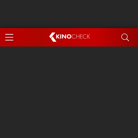
KINO
CHECK
App
DEMNÄCHST IM KINO
Steckerlfischfiasko
Ice Cream Man
Das Ende der Sterne
Exit 8
You, Me & Italy
Marsupilami