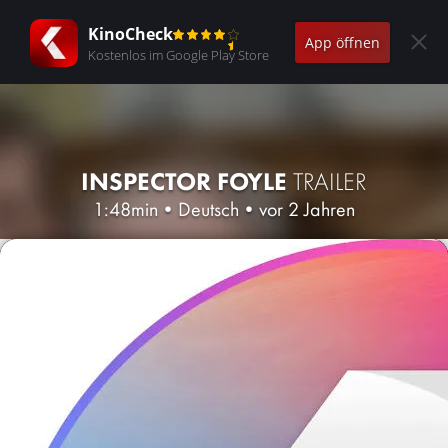
KinoCheck
App öffnen
Kostenlos im Google Play Store
INSPECTOR FOYLE
TRAILER
1:48min
•
Deutsch
•
vor 2 Jahren