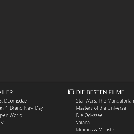
AILER
DIE BESTEN FILME
 5: Doomsday
Star Wars: The Mandaloria
n 4: Brand New Day
Masters of the Universe
Open World
Die Odyssee
vil
Vaiana
Minions & Monster