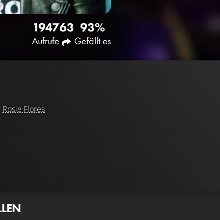
1947
63
93%
Aufrufe
Gefällt es
d
Rosie Flores
LLEN