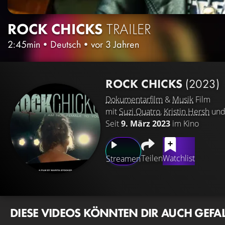
ROCK CHICKS
TRAILER
2:45min
•
Deutsch
•
vor 3 Jahren
ROCK CHICKS
(2023)
Dokumentarfilm
&
Musik
Film
mit
Suzi Quatro
,
Kristin Hersh
un
Seit
9. März 2023
im Kino
Teilen
Watchlist
Streamen
DIESE VIDEOS KÖNNTEN DIR AUCH GEFA