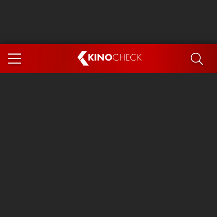
KINO
CHECK
App
DEMNÄCHST IM KINO
Steckerlfischfiasko
Ice Cream Man
Das Ende der Sterne
Exit 8
You, Me & Italy
Marsupilami