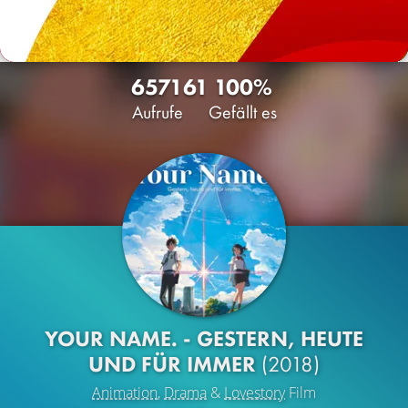
6571
61
100%
Aufrufe
Gefällt es
YOUR NAME. - GESTERN, HEUTE
UND FÜR IMMER
(2018)
Animation
,
Drama
&
Lovestory
Film