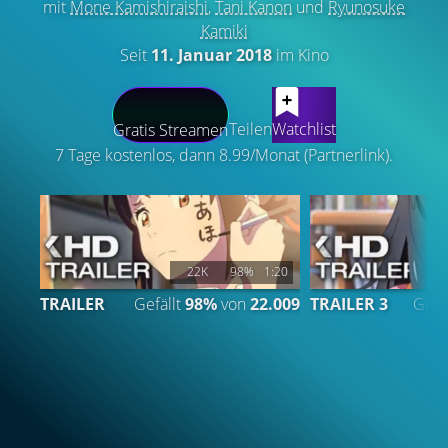
mit
Mone Kamishiraishi
,
Tani Kanon
und
Ryunosuke
Kamiki
Seit
11. Januar 2018
im Kino
LATEST CONTENT
Teilen
Watchlist
Gratis Streamen
7 Tage kostenlos, dann 8.99/Monat (Partnerlink).
22K
98%
1:20
TRAILER
Gefällt
98%
von
22.009
TRAILER 3
Gefä