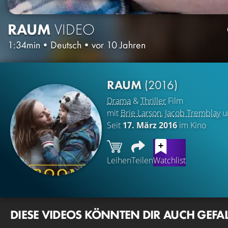
RAUM
VIDEO
1:34min
•
Deutsch
•
vor 10 Jahren
RAUM
(2016)
Drama
&
Thriller
Film
mit
Brie Larson
,
Jacob Tremblay
u
Seit
17. März 2016
im Kino
Leihen
Teilen
Watchlist
DIESE VIDEOS KÖNNTEN DIR AUCH GEFA