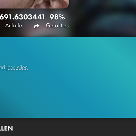
691.630
3441
98%
Aufrufe
Gefällt es
nd
Joan Allen
LLEN