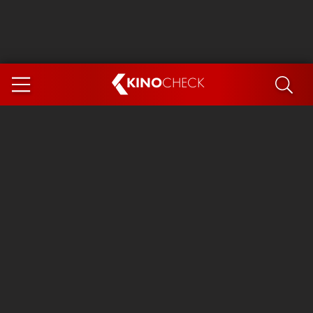
KINO
CHECK
App
DEMNÄCHST IM KINO
Steckerlfischfiasko
Ice Cream Man
Das Ende der Sterne
Exit 8
You, Me & Italy
Marsupilami