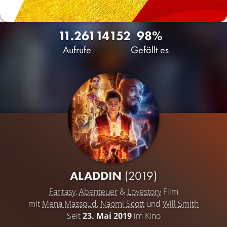
11.261
14
152
98%
Aufrufe
Gefällt es
ALADDIN
(2019)
Fantasy
,
Abenteuer
&
Lovestory
Film
mit
Mena Massoud
,
Naomi Scott
und
Will Smith
Seit
23. Mai 2019
im Kino