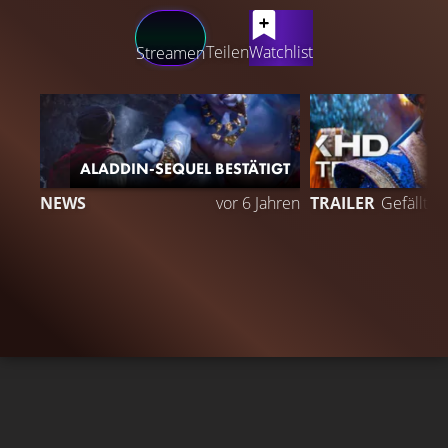
LATEST CONTENT
Teilen
Watchlist
Streamen
ALADDIN-SEQUEL BESTÄTIGT
NEWS
vor 6 Jahren
TRAILER
Gefällt
9