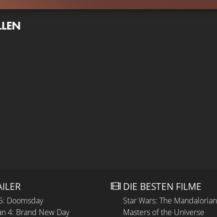
LLEN
AILER
DIE BESTEN FILME
 5: Doomsday
Star Wars: The Mandaloria
n 4: Brand New Day
Masters of the Universe