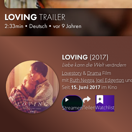
LOVING
TRAILER
2:33min
•
Deutsch
•
vor 9 Jahren
LOVING
(2017)
Liebe kann die Welt verändern
Lovestory
&
Drama
Film
mit
Ruth Negga
,
Joel Edgerton
un
Seit
15. Juni 2017
im Kino
Teilen
Watchlist
Streamen