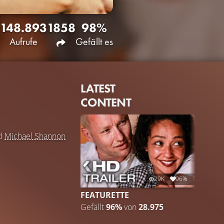
148.893
1858
98%
Aufrufe
Gefällt es
LATEST
CONTENT
d
Michael Shannon
29K
96%
5:28
FEATURETTE
Gefällt
96%
von
28.975