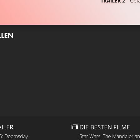
TRAILER 2
Gefä
LLEN
AILER
DIE BESTEN FILME
 5: Doomsday
Star Wars: The Mandaloria