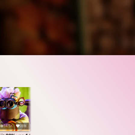
14.5K
98%
1:43
5.7K
99%
1:16