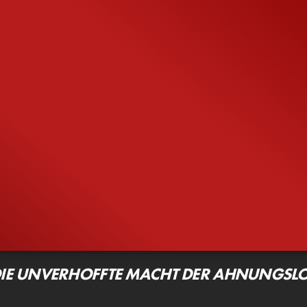
25.3K
89%
2:01
544K
92%
1:48
89%
von
825.312
VIDEO
Gefällt
92%
von
544.047
IE UNVERHOFFTE MACHT DER AHNUNGSLO