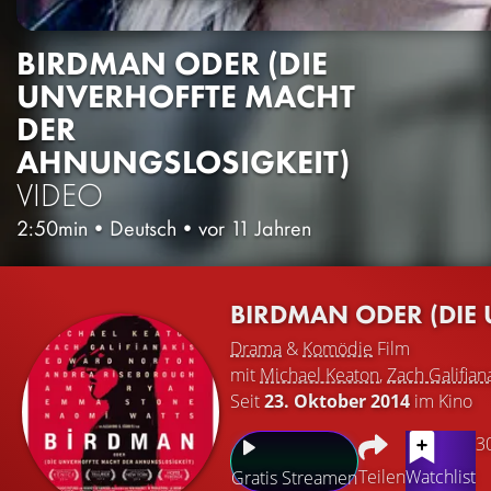
BIRDMAN ODER (DIE
UNVERHOFFTE MACHT
DER
AHNUNGSLOSIGKEIT)
VIDEO
2:50min
•
Deutsch
•
vor 11 Jahren
BIRDMAN ODER (DIE
Drama
&
Komödie
Film
mit
Michael Keaton
,
Zach Galifian
Seit
23. Oktober 2014
im Kino
3
Teilen
Watchlist
Gratis Streamen