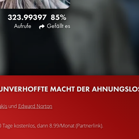
323.993
97
85%
Aufrufe
Gefällt es
 UNVERHOFFTE MACHT DER AHNUNGSLOS
akis
und
Edward Norton
0 Tage kostenlos, dann 8.99/Monat (Partnerlink).