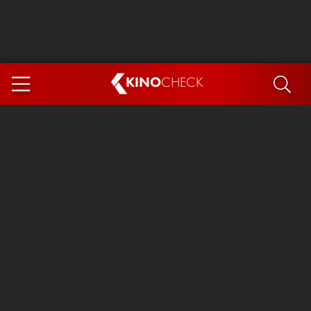
KINO
CHECK
App
DEMNÄCHST IM KINO
Steckerlfischfiasko
Ice Cream Man
Das Ende der Sterne
Exit 8
You, Me & Italy
Marsupilami