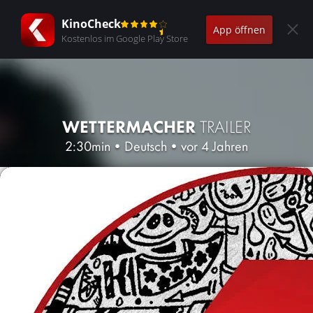
KinoCheck
App öffnen
Kostenlos im Google Play Store
WETTERMACHER
TRAILER
2:30min
•
Deutsch
•
vor 4 Jahren