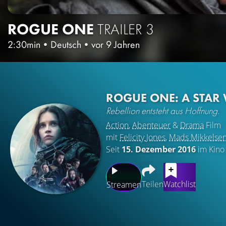
ROGUE ONE
TRAILER 3
2:30min
•
Deutsch
•
vor 9 Jahren
ROGUE ONE: A STAR
Rebellion entsteht aus Hoffnung.
Action
,
Abenteuer
&
Drama
Film
mit
Felicity Jones
,
Mads Mikkelse
Seit
15. Dezember 2016
im Kino
Teilen
Watchlist
Streamen