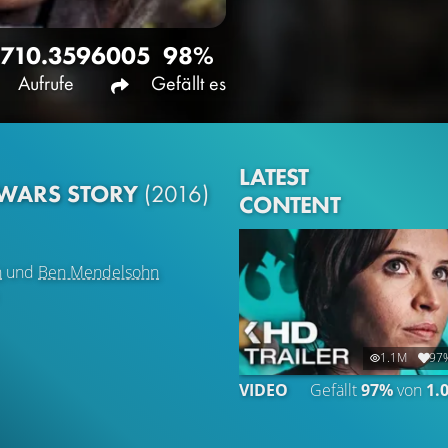
710.359
6005
98%
Aufrufe
Gefällt es
LATEST
 WARS STORY
(2016)
CONTENT
n
und
Ben Mendelsohn
1.1M
97
VIDEO
Gefällt
97%
von
1.