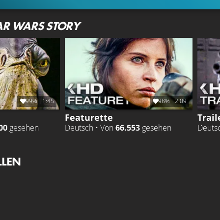
AR WARS STORY
99%
1:45
98%
2:09
Featurette
Trail
00
gesehen
Deutsch • Von
66.553
gesehen
Deuts
LLEN