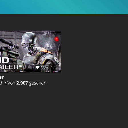
100%
1:43
er
ch • Von
2.907
gesehen