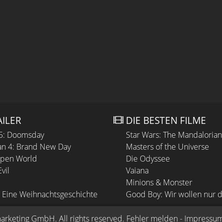
AILER
DIE BESTEN FILME
 5: Doomsday
Star Wars: The Mandaloria
n 4: Brand New Day
Masters of the Universe
Open World
Die Odyssee
vil
Vaiana
Minions & Monster
 Eine Weihnachtsgeschichte
Good Boy: Wir wollen nur d
arketing GmbH
. All rights reserved.
Fehler melden
 - 
Impressu