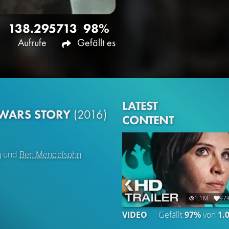
138.295
713
98%
Aufrufe
Gefällt es
LATEST
 WARS STORY
(2016)
CONTENT
n
und
Ben Mendelsohn
1.1M
97
VIDEO
Gefällt
97%
von
1.