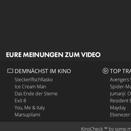
EURE MEINUNGEN ZUM VIDEO
DEMNÄCHST IM KINO
TOP TR
Steckerlfischfiasko
Avengers
Ice Cream Man
Spider-Ma
Das Ende der Sterne
Jumanji: 
Exit 8
Resident E
You, Me & Italy
Mayday
Marsupilami
Ebenezer:
KinoCheck
 ™ by 
some.m