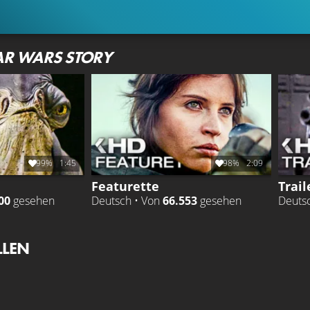
AR WARS STORY
99%
1:45
98%
2:09
Featurette
Trail
00
gesehen
Deutsch • Von
66.553
gesehen
Deuts
LLEN