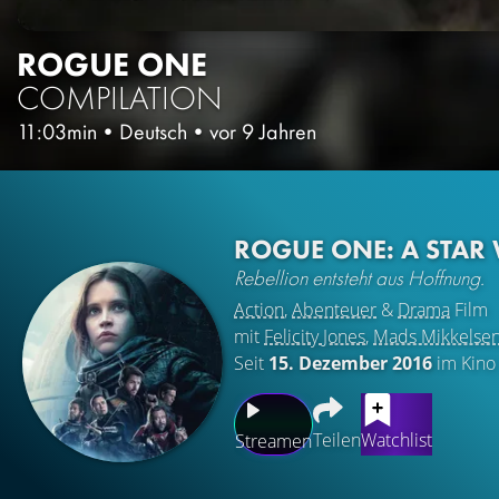
ROGUE ONE
COMPILATION
11:03min
•
Deutsch
•
vor 9 Jahren
ROGUE ONE: A STAR
Rebellion entsteht aus Hoffnung.
Action
,
Abenteuer
&
Drama
Film
mit
Felicity Jones
,
Mads Mikkelse
Seit
15. Dezember 2016
im Kino
Teilen
Watchlist
Streamen