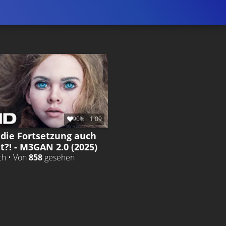
90%
1:09
 die Fortsetzung auch
t?! - M3GAN 2.0 (2025)
ch • Von
858
gesehen