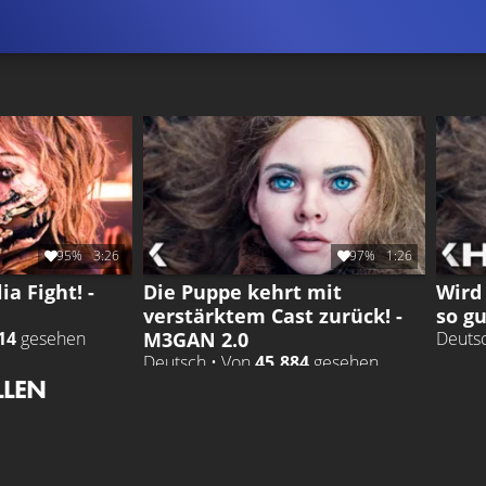
95%
3:26
97%
1:26
a Fight! -
Die Puppe kehrt mit
Wird
verstärktem Cast zurück! -
so gu
M3GAN 2.0
14
gesehen
Deuts
Deutsch • Von
45.884
gesehen
LLEN