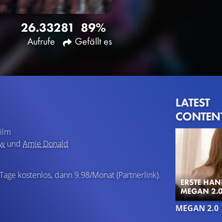
26.332
81
89%
Aufrufe
Gefällt es
LATEST
CONTEN
ilm
aw
und
Amie Donald
 Tage kostenlos, dann 9.98/Monat (Partnerlink).
ERSTE HAN
MEGAN 2.0
MEGAN 2.0