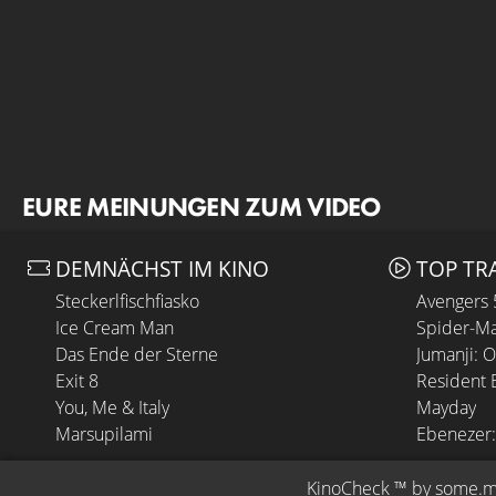
EURE MEINUNGEN ZUM VIDEO
DEMNÄCHST IM KINO
TOP TR
Steckerlfischfiasko
Avengers
Ice Cream Man
Spider-Ma
Das Ende der Sterne
Jumanji: 
Exit 8
Resident E
You, Me & Italy
Mayday
Marsupilami
Ebenezer:
KinoCheck
 ™ by 
some.m