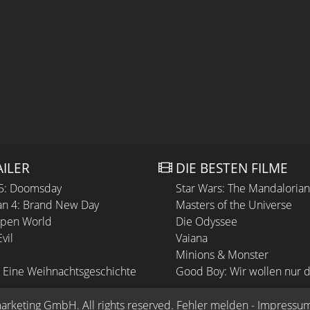
AILER
DIE BESTEN FILME
 5: Doomsday
Star Wars: The Mandaloria
n 4: Brand New Day
Masters of the Universe
Open World
Die Odyssee
vil
Vaiana
Minions & Monster
 Eine Weihnachtsgeschichte
Good Boy: Wir wollen nur d
arketing GmbH
. All rights reserved.
Fehler melden
 - 
Impressu