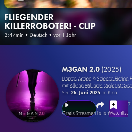
FLIEGENDER
KILLERROBOTER! - CLIP
3:47min
•
Deutsch
•
vor 1 Jahr
M3GAN 2.0
(2025)
Horror
,
Action
&
Science Fiction
F
mit
Allison Williams
,
Violet McGr
Seit
26. Juni 2025
im Kino
7
Teilen
Watchlist
Gratis Streamen