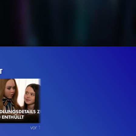
T
DLUNGSDETAILS ZU
 ENTHÜLLT
403.5K
96%
2:58
vor 1 Jahr
TRAILER
Gefällt
96%
von
403.548