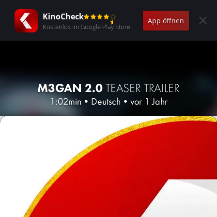
KinoCheck
App öffnen
Kostenlos im Google Play Store
M3GAN 2.0
TEASER TRAILER
1:02min
•
Deutsch
•
vor 1 Jahr