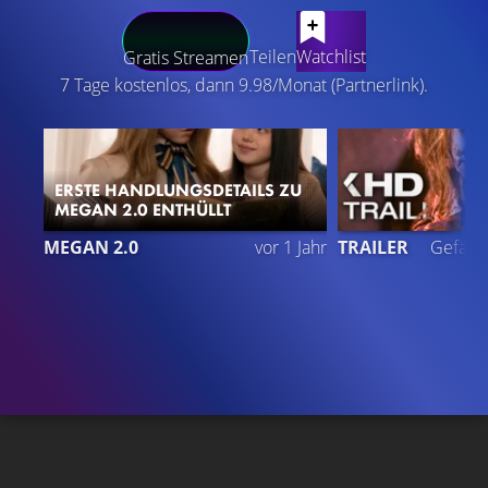
LATEST CONTENT
Teilen
Watchlist
Gratis Streamen
7 Tage kostenlos, dann 9.98/Monat (Partnerlink).
ERSTE HANDLUNGSDETAILS ZU
MEGAN 2.0 ENTHÜLLT
4
MEGAN 2.0
vor 1 Jahr
TRAILER
Gefällt