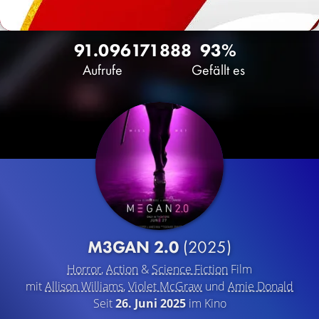
91.096
171
888
93%
Aufrufe
Gefällt es
M3GAN 2.0
(2025)
Horror
,
Action
&
Science Fiction
Film
mit
Allison Williams
,
Violet McGraw
und
Amie Donald
Seit
26. Juni 2025
im Kino