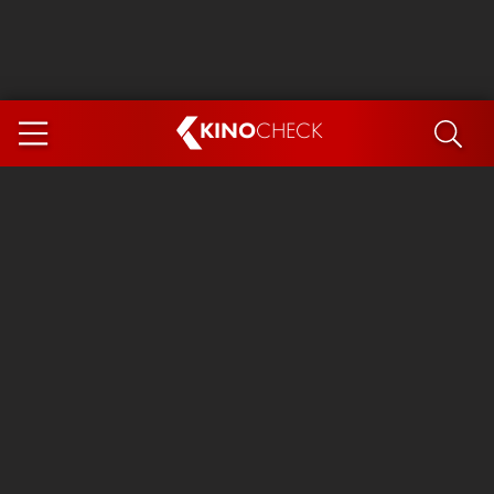
KINO
CHECK
App
DEMNÄCHST IM KINO
Steckerlfischfiasko
Ice Cream Man
Das Ende der Sterne
Exit 8
You, Me & Italy
Marsupilami